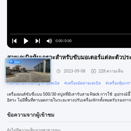
Loaded
:
0%
0:00
/
0:00
Play
Play
Play
Mute
Current
Duration
next
next
สายเคเบิลหุ้มเกราะสำหรับขับมอเตอร์แต่ละตัวปร
Time
เครื่องเคเบิลหุ้มเกราะ
2023-09-08
228 ความเห็น
#
เครื่อง armouring สายเคเบิล
#
เครื่องมัดสายเคเบิล
#
เครื่องหุ้มเก
เครื่องยนต์ขับขี่แบบ 500/30 สปูลที่มีเสารับสาย Rack การใช้: อุปกรณ์
อิสระ ไม่มีพื้นที่ตาบอดภายในระยะทางปรับเครื่องจักรทั้งหมดรับรองการท
ข้อความจากผู้เข้าชม
ยังไม่มีความเห็นจากสาธารณะ