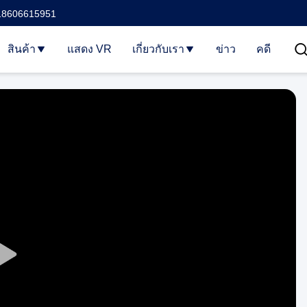
18606615951
สินค้า
แสดง VR
เกี่ยวกับเรา
ข่าว
คดี
Play
Video