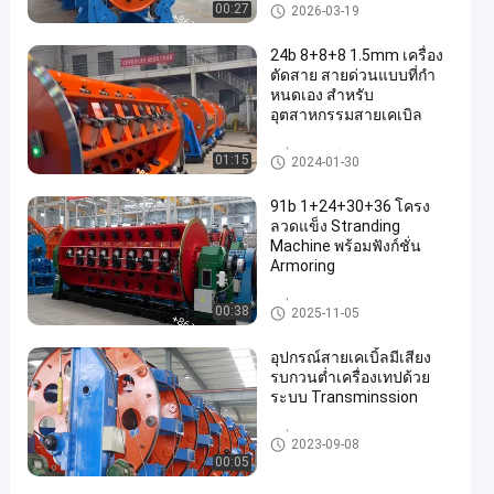
เครื่องเคเบิลหุ้มเกราะ
00:27
2026-03-19
24b 8+8+8 1.5mm เครื่อง
ตัดสาย สายด่วนแบบที่กํา
หนดเอง สําหรับ
อุตสาหกรรมสายเคเบิล
เครื่องพันเกลียว
01:15
en
2024-01-30
91b 1+24+30+36 โครง
ลวดแข็ง Stranding
Machine พร้อมฟังก์ชั่น
Armoring
เครื่องพันเกลียว
00:38
2025-11-05
อุปกรณ์สายเคเบิ้ลมีเสียง
รบกวนต่ำเครื่องเทปด้วย
ระบบ Transminssion
เครื่องเคเบิลหุ้มเกราะ
2023-09-08
00:05