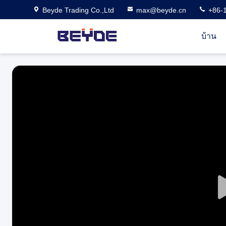
Beyde Trading Co.,Ltd
max@beyde.cn
+86-
บ้าน