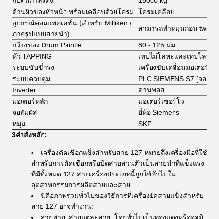
กัปตันกําลังดึง
15000 kg
ด้านผิวของหัวหน้า พร้อมเคลือบด้วยโครม
โครมเคลือบ
อุปกรณ์คอมแพคเคชั่น (สําหรับ Milliken /
สามารถทําหมุนก่อน twister
ภาครูปแบบสายนํา)
กว้างของ Drum Paintle
80 - 125 มม.
หัว TAPPING
เทปไม่โลหะและเทปโลหะ
ระบบขับขี่กรง
เครื่องขับเคลื่อนมอเตอร์ส่
ระบบควบคุม
PLC SIEMENS S7 (จอสัมผั
Inverter
ดานฟอส
มอเตอร์หลัก
มอเตอร์เซอร์โว
จอสัมผัส
ยี่ห้อ Siemens
หมุน
SKF
3คําสั่งหลัก:
เครื่องตัดเชือกแข็งสําหรับสาย 127 หมายถึงเครื่องมือที่ใช้
สําหรับการตัดเชือกหรือบิดสายส่วนตัวเป็นสายนําที่แข็งแรง
ที่มีทั้งหมด 127 สายเครื่องประเภทนี้ถูกใช้ทั่วไปใน
อุตสาหกรรมการผลิตสายและสาย.
นี่คือภาพรวมทั่วไปของวิธีการที่เครื่องยัดสายแข็งสําหรับ
สาย 127 อาจทํางาน:
สายพาย: สายแต่ละสาย, โดยทั่วไปเป็นทองแดงหรืออลูมิ