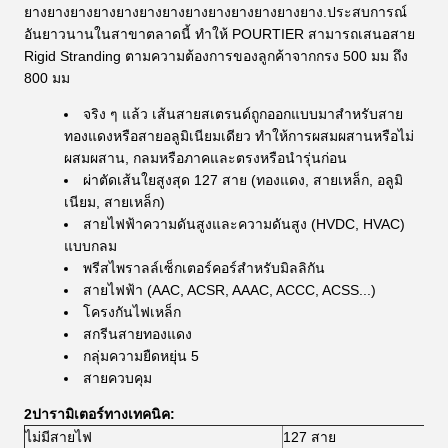
ยางยางยางยางยางยางยางยางยางยางยางยางยาง.ประสบการณ์
อันยาวนานในสาขาตลาดนี้ ทําให้ POURTIER สามารถเสนอสาย
Rigid Stranding ตามความต้องการของลูกค้าจากกรง 500 มม ถึง
800 มม
จริง ๆ แล้ว เส้นสายสเตรนด์ถูกออกแบบมาสําหรับสาย
ทองแดงหรือสายอลูมิเนียมเดียว ทําให้การผสมผสานหรือไม่
ผสมผสาน, กลมหรือภาคและตรงหรือนํารุ่นก่อน
ผ่าตัดเส้นใยสูงสุด 127 สาย (ทองแดง, สายเหล็ก, อลูมิ
เนียม, สายเหล็ก)
สายไฟฟ้าความดันสูงและความดันสูง (HVDC, HVAC)
แบบกลม
พรีสไพราลล์เซ็กเตอร์คอร์สําหรับมิลลิกัน
สายไฟฟ้า (AAC, ACSR, AAAC, ACCC, ACSS...)
โครงกันไฟเหล็ก
สกรีนสายทองแดง
กลุ่มความยืดหยุ่น 5
สายควบคุม
2ปารามิเตอร์ทางเทคนิค:
ไม่มีสายไฟ
127 สาย