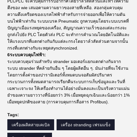
PLCPLC จะควบคุมการรับอากาศโดยวาล์วสัดส่วนและทําให้ความ
ตึงของ wie เสมอตามความยาวของสายที่เหลือ. สองกลุ่มควบคุม
ความตึงเครียดของเบรคไฟฟ้าสําหรับการจ่ายออกเพื่อให้ความดัน
บนไฟฟ้าเท่ากัน ระบบเบรค Pneumatic ถูกควบคุมโดยระบบเบรคที่
ปัญญาเมื่อแรงหยุดของเครื่อง, สัญญาณความเร็วของแต่ละกรงจะ
ถูกส่งไปยัง PLC โดยตัวส่ง PLC จะทําการคํานวณโดยอัตโนมัติและ
ให้แรงเบรกที่แตกต่างกันกับแต่ละกรงโดยวาล์วสัดส่วนตามจากนั้น
กรงที่แตกต่างกันจะหยุดสynchronized.
6ระบบควบคุมไฟฟ้า:
ระบบควบคุมร่วมสําหรับ strander มอเตอร์แยกแตกต่างกันจาก
ระบบ strander ที่คล้ายกันอื่น ๆ โดยผู้ผลิตอื่น ๆ. มันง่ายที่จะใช้งาน
โดยการตั้งค่าของปารามิเตอร์ทั้งหมดบนจอสัมผัสปริมาตร
กระบวนการทั้งหมดสามารถเรียกคืนระบบการเก็บข้อมูลและวันที่
เฉพาะเจาะจง ให้เครื่องทํางานได้อย่างมั่นคงและเป็นจริงความแม่น
ยําของความยาววางที่น้อยกว่า 3% เมื่อหยุดฉุกเฉินและน้อยกว่า 1%
เมื่อหยุดปกติของสาย (การควบคุมการสื่อสาร Profibus).
Tags:
เครื่องผลิตสายเคเบิล
เครื่อง stranding เฟรมแข็ง