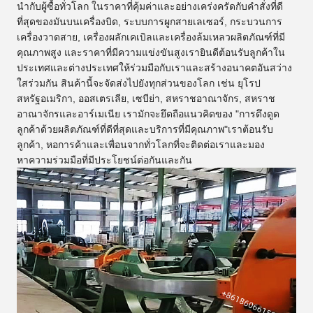
นํากับผู้ซื้อทั่วโลก ในราคาที่คุ้มค่าและอย่างเคร่งครัดกับคําสั่งที่ดี
ที่สุดของมันบนเครื่องบิด, ระบบการผูกสายเลเซอร์, กระบวนการ
เครื่องวาดสาย, เครื่องผลักเคเบิลและเครื่องล้มเหลวผลิตภัณฑ์ที่มี
คุณภาพสูง และราคาที่มีความแข่งขันสูงเรายินดีต้อนรับลูกค้าใน
ประเทศและต่างประเทศให้ร่วมมือกับเราและสร้างอนาคตอันสว่าง
ใสร่วมกัน สินค้านี้จะจัดส่งไปยังทุกส่วนของโลก เช่น ยุโรป
สหรัฐอเมริกา, ออสเตรเลีย, เซบีย่า, สหราชอาณาจักร, สหราช
อาณาจักรและอาร์เมเนีย เรามักจะยึดถือแนวคิดของ "การดึงดูด
ลูกค้าด้วยผลิตภัณฑ์ที่ดีที่สุดและบริการที่มีคุณภาพ"เราต้อนรับ
ลูกค้า, หอการค้าและเพื่อนจากทั่วโลกที่จะติดต่อเราและมอง
หาความร่วมมือที่มีประโยชน์ต่อกันและกัน