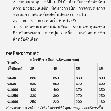
ระบบควบคุม HMI + PLC สําหรับการตั้งค่าก่อน
ความยาวของเส้นขัด, ทิศทางการบิด, การควบคุมการ
ชดเชยความตึงเครียดอัตโนมัติและการปรับ
สynchronization ความเร็วกับหน่วยรับ
ระบบควบคุมความตึงเครียด: ระบบควบคุมความ
ตึงเครียดทางกล, เบรกปูนแม่เหล็ก, เบรกไฮสเตเรซิส
สําหรับตัวเลือก
เทคนิค
P
อาราเมตร
แม็กซ์
R
การสืบสาน
S
หนอน
(rpm)
โบบบิน
S
ไซ
(mm)
3B
4B
5B
6B
Φ
630
880
850
830
800
Φ
630
680
650
620
600
Φ
10
00
430
400
370
350
Φ
125
0
330
300
270
250
Φ
16
00
25
0
22
0
2
00
18
0
เป้าหมายของเราคือการให้ผลิตภัณฑ์ที่มีคุณภาพสูง และบริการชั้น