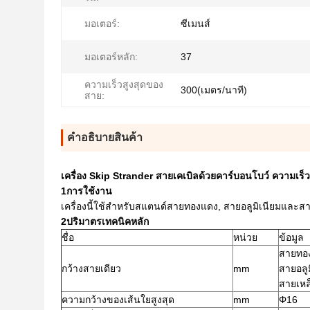
มอเตอร์:
ซีเมนส์
มอเตอร์หลัก:
37
ความเร็วสูงสุดของ
300(เมตร/นาที)
สาย:
คําอธิบายสินค้า
เครื่อง Skip Strander สายเคเบิลด้วยคาร์บอนโบว์ ความเร็
1การใช้งาน
เครื่องนี้ใช้สําหรับสแตนด์สายทองแดง, สายอลูมิเนียมแล
2ปริมาตรเทคนิคหลัก
ชื่อ
หน่วย
ข้อมูล
สายทอ
กว้างสายเดียว
mm
สายอลู
สายเหล
ความกว้างของเส้นใยสูงสุด
mm
Φ16