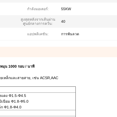
กำลังมอเตอร์:
55KW
สูงสุดหลังจากเส้นผ่าน
40
ศูนย์กลางการควั่น:
แอปพลิเคชัน:
การพันลวด
วหมุน 1000 รอบ / นาที
ะสายเหล็กและสายสาย, เช่น ACSR,AAC
งแดง Φ1.5-Φ4.5
มิเนียม Φ1.8-Φ5.0
็ก Φ1.8-Φ4.0