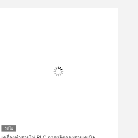
วิดีโอ
วิดี
เครื่องทำสายไฟ PLC การผลิตกองสายเคเบิล
50 ร