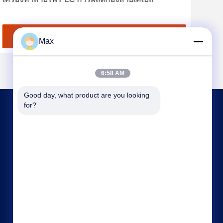
ไม่ม
ที่ 
หา ราคา ที่ ดี ที่สุด
Max
6:58 AM
Good day, what product are you looking 
for?
ติดต่อเรา
max@beyde.cn
+86-18606615951
หมู่บ้าน Baoantun, เมือง Shawa, เมือง Hejian, เมือง
Cangzhou, จังหวัด Hebei, จีน